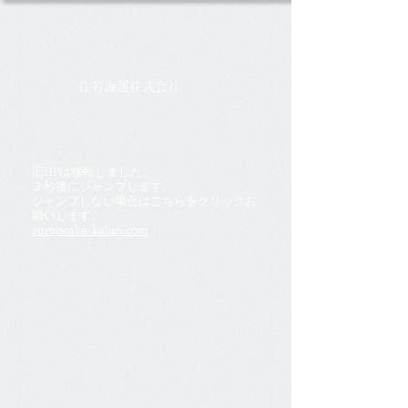
​住若海運株式会社
旧HPは移転しました。
２秒後にジャンプします。
​ジャンプしない場合はこちらをクリックお
願いします。
sumiwaka-kaiun.com