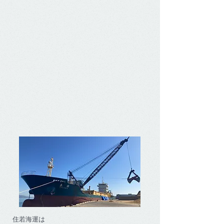
​
事業内容
住若海運は