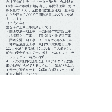
、
自社所有船11隻、チャーター船4隻
合計15隻
(令和2年)の稼働船舶を有し、
年間運搬量・海砂
、
採取量約100万t
全国各地に配船運航、北海道
から沖縄までの間で年間輸送量は500万ｔを越
えています。
（平成26年）
主な海洋土木工事実績としては
・関西空港一期工事・中部国際空港建設工事
・橘湾埋立て工事 ・阿波踊り空港拡張工事
・関西空港二期工事・
羽田国際空港再拡張工事
・神戸空港建設工事・東日本大震災復旧工事
120人を越える船員、陸上スタッフの健康と、
、
船舶の安全航海を第一に考え
ヘルメット、ラ
イフジャケット着用の徹底。
​AISへの積極的な登録によりリアルタイムに船
舶の動静が把握できるようにし、
​気象状況によ
、
る安全な運航ルート
効率的な運航ルートを船
舶側と検討しています。